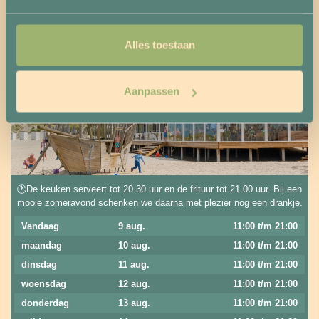
Openingstijden
Alles toestaan
Vandaag 11:00 t/m 21:00
Aanpassen
🕐De keuken serveert tot 20.30 uur en de frituur tot 21.00 uur. Bij een
mooie zomeravond schenken we daarna met plezier nog een drankje.
Vandaag
9 aug.
11:00 t/m 21:00
maandag
10 aug.
11:00 t/m 21:00
dinsdag
11 aug.
11:00 t/m 21:00
woensdag
12 aug.
11:00 t/m 21:00
donderdag
13 aug.
11:00 t/m 21:00