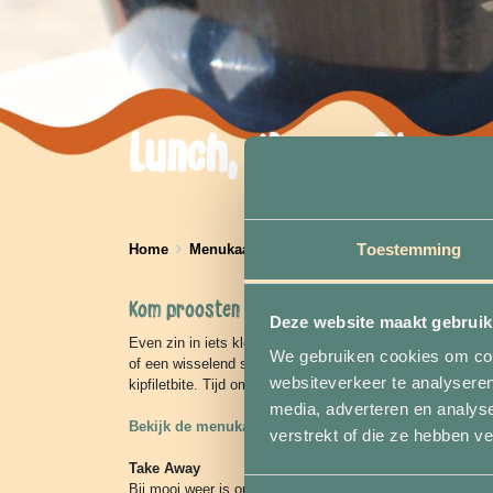
Lunch, diner of borre
Toestemming
Home
Menukaart
Kom proosten aan zee!
Deze website maakt gebruik
Even zin in iets kleins of samen wat gerechtjes delen? Ki
We gebruiken cookies om cont
of een wisselend seizoensgerecht. Ook aan de hond is g
websiteverkeer te analyseren
kipfiletbite. Tijd om bij te komen en gewoon lekker te gen
media, adverteren en analys
Bekijk de menukaart
alvast online voor een voorproefje.
verstrekt of die ze hebben v
Take Away
Bij mooi weer is ons take-away kiosk open met drankjes, i