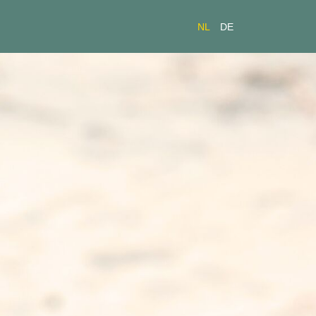
NL
DE
NL
DE
Menukaart
Tafelgrillen
Ligging
Beachfun
Reserveren
Contact ▼
Werken bij