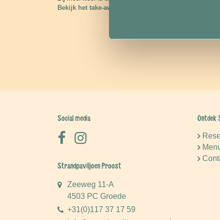
Bekijk het take-away menu
.
Social media
Ontdek 
Rese
Menu
Cont
Strandpaviljoen Proost
Zeeweg 11-A
4503 PC Groede
+31(0)117 37 17 59