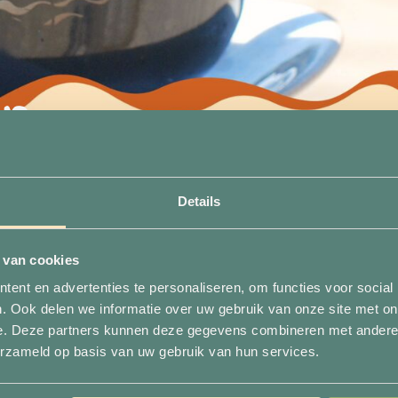
l?
Details
 van cookies
es bijvoorbeeld voor een frisse salade, een flatbread
ent en advertenties te personaliseren, om functies voor social
edacht – die kan genieten van een zalm- of
. Ook delen we informatie over uw gebruik van onze site met on
ieten.
e. Deze partners kunnen deze gegevens combineren met andere i
erzameld op basis van uw gebruik van hun services.
jsjes, friet, snacks, broodjes en meer lekkers.