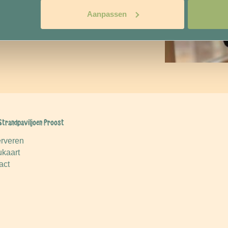
Aanpassen
Strandpaviljoen Proost
rveren
kaart
act